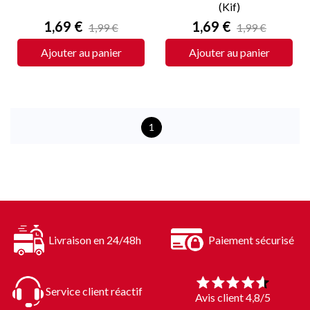
(Kif)
Prix
Prix
1,69 €
1,69 €
1,99 €
1,99 €
Ajouter au panier
Ajouter au panier
1
Livraison en 24/48h
Paiement sécurisé
Service client réactif
Avis client 4,8/5