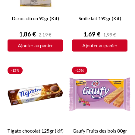
Dcroc citron 90gr (Kif)
Smile lait 190gr (Kif)
Prix
Prix
1,86 €
1,69 €
2,19 €
1,99 €
Ajouter au panier
Ajouter au panier
-15%
-15%
Tigato chocolat 125gr (kif)
Gaufy Fruits des bois 80gr