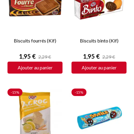
Biscuits fourrés (Kif)
Biscuits binto (Kif)
Prix
Prix
1,95 €
1,95 €
2,29 €
2,29 €
Ajouter au panier
Ajouter au panier
-15%
-15%