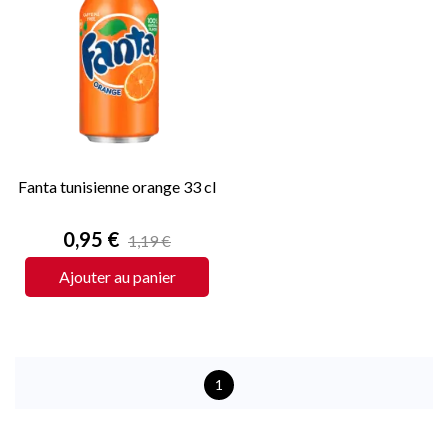
Fanta tunisienne orange 33 cl
Prix
0,95 €
1,19 €
Ajouter au panier
1