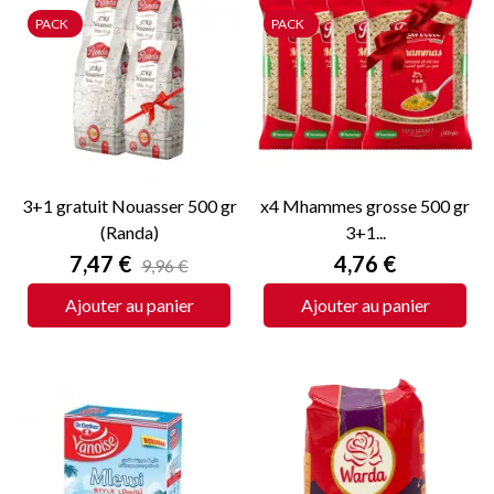
PACK
PACK
3+1 gratuit Nouasser 500 gr
x4 Mhammes grosse 500 gr
(Randa)
3+1...
Prix
Prix
7,47 €
4,76 €
9,96 €
Ajouter au panier
Ajouter au panier