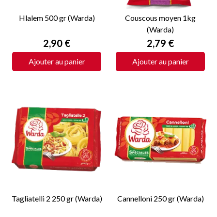
Hlalem 500 gr (Warda)
Couscous moyen 1kg
(Warda)
Prix
Prix
2,90 €
2,79 €
Ajouter au panier
Ajouter au panier
Tagliatelli 2 250 gr (Warda)
Cannelloni 250 gr (Warda)