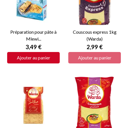
Préparation pour pâte à
Couscous express 1kg
Mlewi...
(Warda)
Prix
Prix
3,49 €
2,99 €
Ajouter au panier
Ajouter au panier