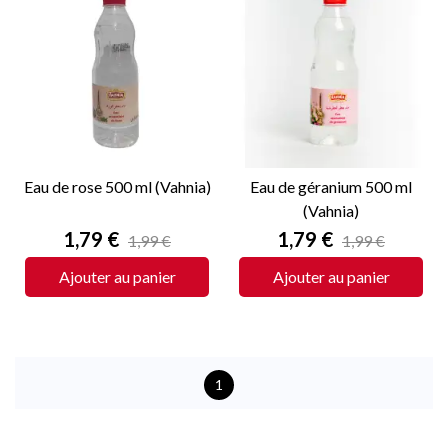
Eau de rose 500 ml (Vahnia)
Eau de géranium 500 ml
(Vahnia)
Prix
Prix
1,79 €
1,79 €
1,99 €
1,99 €
Ajouter au panier
Ajouter au panier
1